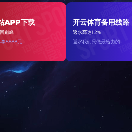
间回顾
比赛中，观众们总是被赛场上的每一个瞬间所吸引。本文将从四
程、关键球员表现、战术与策略分析以及赛后总结与展望。通过
还能深入理解比赛背后的故事与情感。无论是扣篮的震撼、三分
都给我们带来了无尽的惊喜和激动。接下来，让我们一同走进这
比赛过程
气氛紧张，现场观众热情高涨。随着哨声响起，双方迅速进入状
，比分交替上升，观众们已经无法抑制内心的激动。一记快速反
精准投篮迅速回应。
维持着高强度的对抗。在这一节中，一位年轻球员突然爆发，他
头不仅鼓舞了全队士气，也点燃了现场观众的激情，每当他投篮