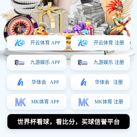
球运动在这里也逐渐形成了独特的城市文化。adidas作为
全球知名的运动品牌，在上海不仅仅是提供体育用品，更
通过一系列创新活动引领着城市运动潮流。本文将从四个
方面对“上海adidas足球：引领城市运动潮流的全新体验
与激情碰撞”进行详细阐述，包括品牌影响力、社区参与、
科技创新以及未来展望。这些方面共同构成了adidas在上
海足球文化中的重要地位，也为广大球迷和运动爱好者提
供了新的体验与激情。
1、品牌影响力
adidas作为全球领先的体育品牌，其在足球领域的影响力
毋庸置疑。在上海，这种影响力不仅体现在产品质量上，
更在于其深厚的文化底蕴和广泛的市场认知度。很多球迷
都热衷于穿戴adidas装备，不仅因为它们具备良好的性
能，还因为它们象征着一种时尚与活力。
此外，adidas通过赞助各大职业联赛及球队，加强了自身
在足球文化中的浸润。例如，与上海当地球队合作举办赛
事，不断吸引年轻人的关注，使得更多人参与到足球运动
中来。这种市场策略不仅提升了品牌形象，也助推了整个