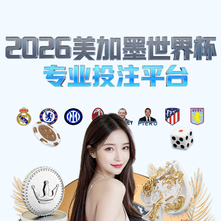
典型案例
上海adidas足球：引领城市
运动潮流的全新体验与激情
碰撞
2026-05-10
随着城市生活节奏的加快，运动已经成为现代人生活中不
可或缺的一部分。上海，作为中国经济和文化的中心，足